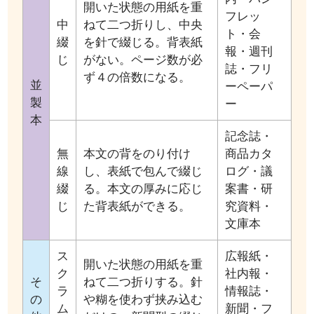
開いた状態の用紙を重
フレッ
中
ねて二つ折りし、中央
ト・会
綴
を針で綴じる。背表紙
報・週刊
じ
がない。ページ数が必
誌・フリ
ず４の倍数になる。
並
ーペーパ
製
ー
本
記念誌・
無
本文の背をのり付け
商品カタ
線
し、表紙で包んで綴じ
ログ・議
綴
る。本文の厚みに応じ
案書・研
じ
た背表紙ができる。
究資料・
文庫本
ス
広報紙・
開いた状態の用紙を重
ク
社内報・
そ
ねて二つ折りする。針
ラ
情報誌・
の
や糊を使わず挟み込む
ム
新聞・フ