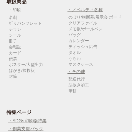
取扱商品
・ノベルティ各種
・印刷
のぼり/横断幕/展示会 ボード
名刺
クリアファイル
折りパンフレット
メモ帳/ボールペン
チラシ
バッグ
シール
カレンダー
冊子
ティッシュ広告
会報誌
タオル
カード
うちわ
伝票
マスクケース
ポスター/大型出力
はがき/挨拶状
・その他
封筒
配送代行
型抜き加工
筆耕
特集ページ
・SDGs印刷物特集
・創業支援パック