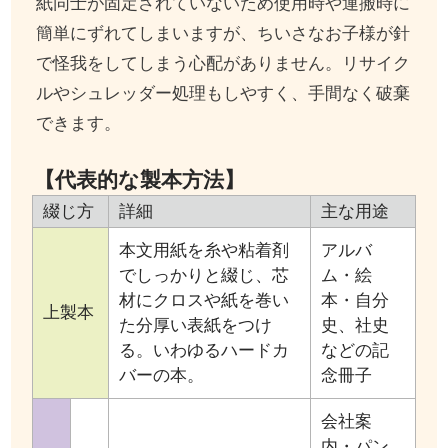
紙同士が固定されていないため使用時や運搬時に
簡単にずれてしまいますが、ちいさなお子様が針
で怪我をしてしまう心配がありません。リサイク
ルやシュレッダー処理もしやすく、手間なく破棄
できます。
【代表的な製本方法】
綴じ方
詳細
主な用途
本文用紙を糸や粘着剤
アルバ
でしっかりと綴じ、芯
ム・絵
材にクロスや紙を巻い
本・自分
上製本
た分厚い表紙をつけ
史、社史
る。いわゆるハードカ
などの記
バーの本。
念冊子
会社案
内・パン