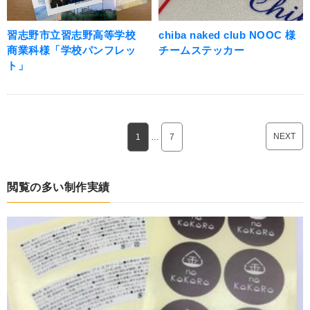
習志野市立習志野高等学校
chiba naked club NOOC 様
商業科様「学校パンフレッ
チームステッカー
ト」
NEXT
1
…
7
閲覧の多い制作実績