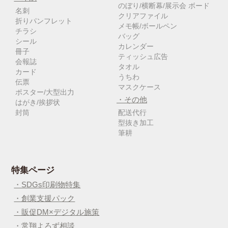
のぼり/横断幕/展示会 ボード
名刺
クリアファイル
折りパンフレット
メモ帳/ボールペン
チラシ
バッグ
シール
カレンダー
冊子
ティッシュ広告
会報誌
タオル
カード
うちわ
伝票
マスクケース
ポスター/大型出力
・その他
はがき/挨拶状
封筒
配送代行
型抜き加工
筆耕
特集ページ
・SDGs印刷物特集
・創業支援パック
・販促DM×デジタル施策
・常翔よろず相談