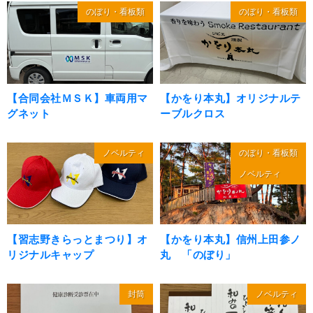
のぼり・看板類
のぼり・看板類
【合同会社ＭＳＫ】車両用マ
【かをり本丸】オリジナルテ
グネット
ーブルクロス
ノベルティ
のぼり・看板類
ノベルティ
【習志野きらっとまつり】オ
【かをり本丸】信州上田参ノ
リジナルキャップ
丸 「のぼり」
封筒
ノベルティ