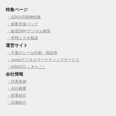
特集ページ
・SDGs印刷物特集
・創業支援パック
・販促DM×デジタル施策
・常翔よろず相談
運営サイト
・千葉のシール印刷・相談所
・Joshoデジタルマーケティングサービス
・KIRACO（ きらこ）
会社情報
・代表挨拶
・会社概要
・部署紹介
・設備紹介