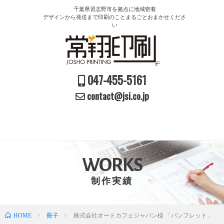
千葉県習志野市を拠点に地域密着
デザインから発送まで印刷のことまるごとおまかせくださ
い
047-455-5161
contact@jsi.co.jp
WORKS
制作実績
HOME
冊子
株式会社オートカフェジャパン様 「パンフレット」