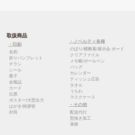
取扱商品
・ノベルティ各種
・印刷
のぼり/横断幕/展示会 ボード
名刺
クリアファイル
折りパンフレット
メモ帳/ボールペン
チラシ
バッグ
シール
カレンダー
冊子
ティッシュ広告
会報誌
タオル
カード
うちわ
伝票
マスクケース
ポスター/大型出力
・その他
はがき/挨拶状
封筒
配送代行
型抜き加工
筆耕