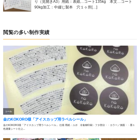
り（見開きA3）用紙：表紙…コート135kg 本文…コート
90kg加工：中綴じ製本 穴１ヶ所[…]
閲覧の多い制作実績