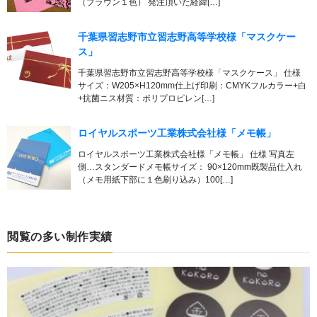
（ブラウン１色） 発注頂いた経緯[…]
千葉県習志野市立習志野高等学校様「マスクケー
ス」
千葉県習志野市立習志野高等学校様「マスクケース」 仕様
サイズ：W205×H120mm仕上げ印刷：CMYKフルカラー+白
+抗菌ニス材質：ポリプロピレン[…]
ロイヤルスポーツ工業株式会社様「メモ帳」
ロイヤルスポーツ工業株式会社様「メモ帳」 仕様 写真左
側…スタンダードメモ帳サイズ： 90×120mm既製品仕入れ
（メモ用紙下部に１色刷り込み）100[…]
閲覧の多い制作実績