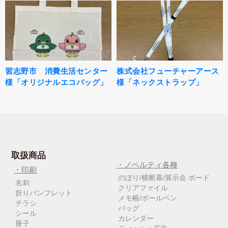
習志野市 消費生活センター
株式会社フューチャーアース
様「オリジナルエコバッグ」
様「ネックストラップ」
取扱商品
・ノベルティ各種
・印刷
のぼり/横断幕/展示会 ボード
名刺
クリアファイル
折りパンフレット
メモ帳/ボールペン
チラシ
バッグ
シール
カレンダー
冊子