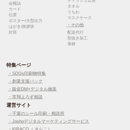
ティッシュ広告
会報誌
タオル
カード
うちわ
伝票
マスクケース
ポスター/大型出力
・その他
はがき/挨拶状
封筒
配送代行
型抜き加工
筆耕
特集ページ
・SDGs印刷物特集
・創業支援パック
・販促DM×デジタル施策
・常翔よろず相談
運営サイト
・千葉のシール印刷・相談所
・Joshoデジタルマーケティングサービス
・KIRACO（ きらこ）