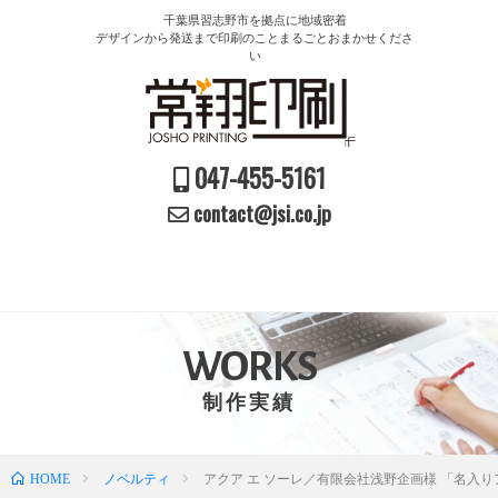
千葉県習志野市を拠点に地域密着
デザインから発送まで印刷のことまるごとおまかせくださ
い
047-455-5161
contact@jsi.co.jp
WORKS
制作実績
HOME
ノベルティ
アクア エ ソーレ／有限会社浅野企画様 「名入